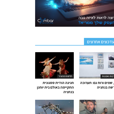
דכונים אחרונים
בות ואמנות
חדשות מהעיר
 שמים ורוח גם: תערוכה
חגיגה הודית ססגונית
שה בנתניה
התקיימה באולם בית יוחנן
בנתניה