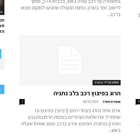
במשטרה על רכב עולה באש, בכביש 574, סמוך
ליישוב זמר בשרון. כוחות ההצלה שהגיעו למקום מצאו
חד
ברכב...
ה 10:45
המ
חאל
הדר
משפט ופלילי בנתניה
פ
הרוג בפיצוץ רכב בלב נתניה
-
0
אופירה חסיד
08/10/2014
1
אדם אחד נהרג בצהרי היום (רביעי) בפיצוץ עז
שהחריד את שלוות הצהריים בצומת הרחובות גבע
ואהרון בנתניה. הפיצוץ אירע ברכב מסוג bmw שעלה
באש...