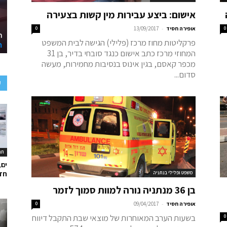
אישום: ביצע עבירות מין קשות בצעירה
-
0
אופירה חסיד
13/09/2017
0
פרקליטות מחוז מרכז (פלילי) הגישה לבית המשפט
המחוזי מרכז כתב אישום כנגד סובחי בדיר, בן 31
מכפר קאסם, בגין אינוס בנסיבות מחמירות, מעשה
סדום...
ע
תר
ים,
משפט ופלילי בנתניה
חד
בן 36 מנתניה נורה למוות סמוך לזמר
-
אופירה חסיד
09/04/2017
0
בשעות הערב המאוחרות של מוצאי שבת התקבל דיווח
0