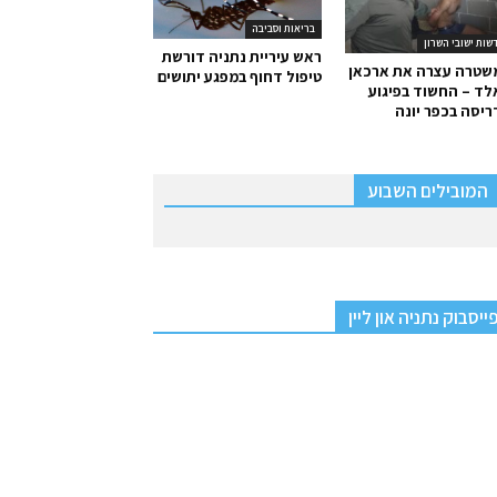
בריאות וסביבה
שות ישובי השרון
ראש עיריית נתניה דורשת
שטרה עצרה את ארכאן
טיפול דחוף במפגע יתושים
ד – החשוד בפיגוע
יסה בכפר יונה
המובילים השבוע
ייסבוק נתניה און ליין