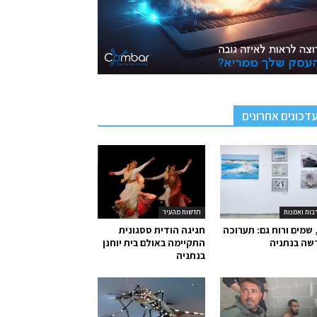
דכונים אחרונים
בות ואמנות
חדשות מהעיר
 שמים ורוח גם: תערוכה
חגיגה הודית ססגונית
שה בנתניה
התקיימה באולם בית יוחנן
בנתניה