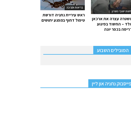
בריאות וסביבה
שות ישובי השרון
ראש עיריית נתניה דורשת
שטרה עצרה את ארכאן
טיפול דחוף במפגע יתושים
ד – החשוד בפיגוע
יסה בכפר יונה
המובילים השבוע
ייסבוק נתניה און ליין