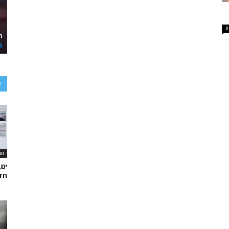
0
ע
תר
ים,
חד