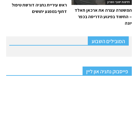
חדשות ישובי השרון
ראש עיריית נתניה דורשת טיפול
המשטרה עצרה את ארכאן חאלד
דחוף במפגע יתושים
– החשוד בפיגוע הדריסה בכפר
יונה
המובילים השבוע
פייסבוק נתניה און ליין