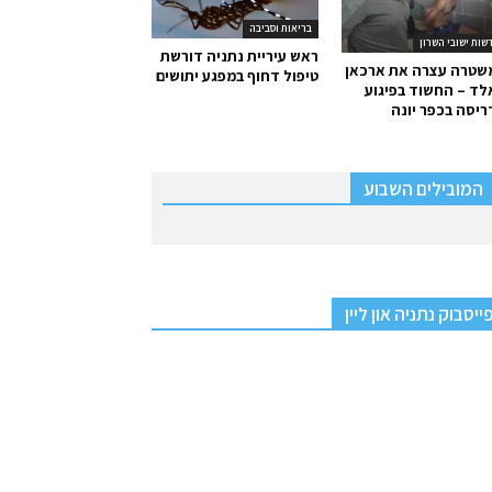
בריאות וסביבה
שות ישובי השרון
ראש עיריית נתניה דורשת
שטרה עצרה את ארכאן
טיפול דחוף במפגע יתושים
ד – החשוד בפיגוע
יסה בכפר יונה
המובילים השבוע
ייסבוק נתניה און ליין