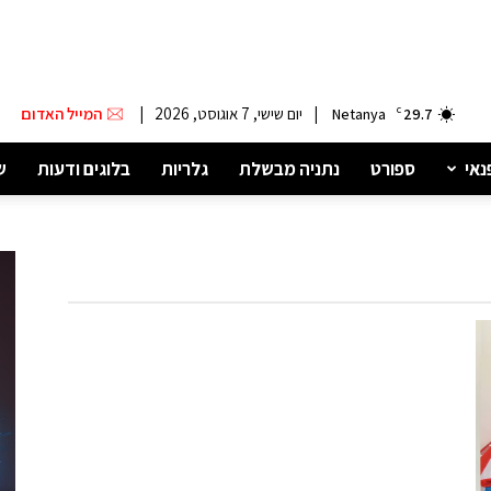
|
יום שישי, 7 אוגוסט, 2026
|
המייל האדום
Netanya
C
29.7
נאי
ספורט
נתניה מבשלת
גלריות
בלוגים ודעות
ש