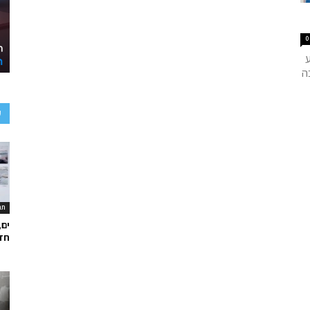
0
ע
ה
ע
תר
ים,
חד