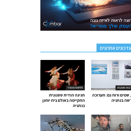
דכונים אחרונים
בות ואמנות
חדשות מהעיר
 שמים ורוח גם: תערוכה
חגיגה הודית ססגונית
שה בנתניה
התקיימה באולם בית יוחנן
בנתניה