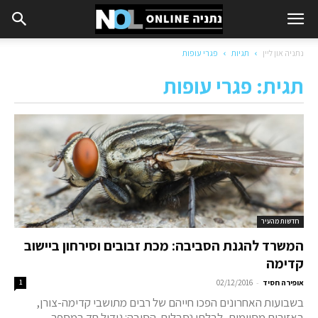
נתניה און ליין
תגיות
פגרי עופות
תגית: פגרי עופות
חדשות מהעיר
המשרד להגנת הסביבה: מכת זבובים וסירחון ביישוב
קדימה
-
אופירה חסיד
02/12/2016
1
בשבועות האחרונים הפכו חייהם של רבים מתושבי קדימה-צורן,
באזורים מסוימים, לבלתי נסבלים. הסיבה: גידול חד במספר