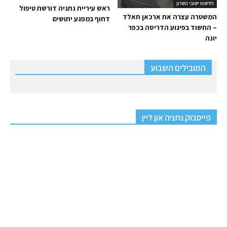
חדשות ישובי השרון
ראש עיריית נתניה דורשת טיפול
המשטרה עצרה את ארכאן חאלד
דחוף במפגע יתושים
– החשוד בפיגוע הדריסה בכפר
יונה
המובילים השבוע
פייסבוק נתניה און ליין