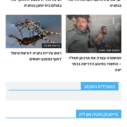
בנתניה
באולם בית יוחנן בנתניה
בריאות וסביבה
חדשות ישובי השרון
ראש עיריית נתניה דורשת טיפול
המשטרה עצרה את ארכאן חאלד
דחוף במפגע יתושים
– החשוד בפיגוע הדריסה בכפר
יונה
המובילים השבוע
פייסבוק נתניה און ליין