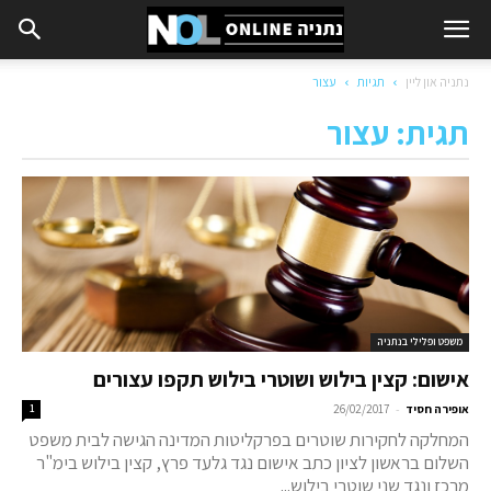
נתניה און ליין
תגיות
עצור
תגית: עצור
משפט ופלילי בנתניה
אישום: קצין בילוש ושוטרי בילוש תקפו עצורים
-
אופירה חסיד
26/02/2017
1
המחלקה לחקירות שוטרים בפרקליטות המדינה הגישה לבית משפט
השלום בראשון לציון כתב אישום נגד גלעד פרץ, קצין בילוש בימ"ר
מרכז ונגד שני שוטרי בילוש...