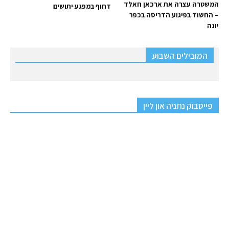
המשטרה עצרה את ארכאן חאלד
דחוף במפגע יתושים
– החשוד בפיגוע הדריסה בכפר
יונה
המובילים השבוע
פייסבוק נתניה און ליין