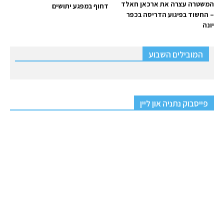
המשטרה עצרה את ארכאן חאלד
דחוף במפגע יתושים
– החשוד בפיגוע הדריסה בכפר
יונה
המובילים השבוע
פייסבוק נתניה און ליין