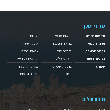
מדורי תוכן
חדשות נתניה
חדשות מהעיר
גלריות
תרבות ופנאי
בריאות וסביבה
אופנה וסטייל
נתניה מבשלת
כלכלה ונדלן
אנשים וחברה
בלוגים ודעות
משפט ופלילי
האנשים של העיר
ספורט
צרכנות ועסקים
מוסיקה והופעות
חינוך
תרבות ואמנות
מידע וכלים
אודות
שימושי
המומחה