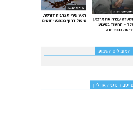
בריאות וסביבה
שות ישובי השרון
ראש עיריית נתניה דורשת
שטרה עצרה את ארכאן
טיפול דחוף במפגע יתושים
ד – החשוד בפיגוע
יסה בכפר יונה
המובילים השבוע
ייסבוק נתניה און ליין