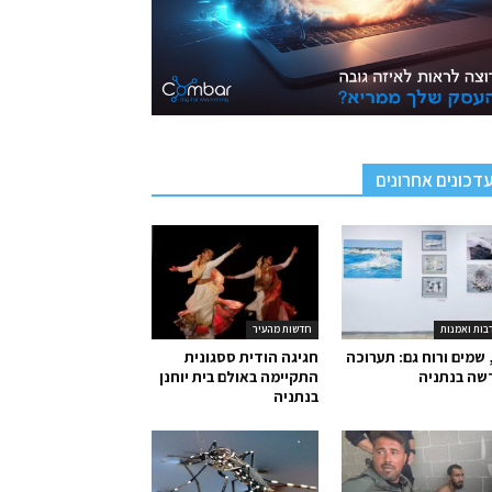
דכונים אחרונים
בות ואמנות
חדשות מהעיר
 שמים ורוח גם: תערוכה
חגיגה הודית ססגונית
שה בנתניה
התקיימה באולם בית יוחנן
בנתניה