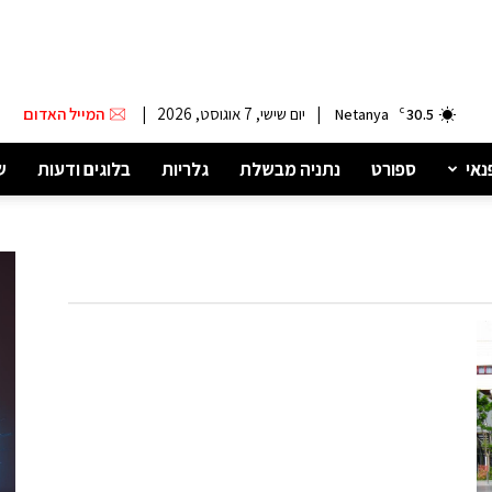
|
יום שישי, 7 אוגוסט, 2026
|
המייל האדום
Netanya
C
30.5
נאי
ספורט
נתניה מבשלת
גלריות
בלוגים ודעות
ש