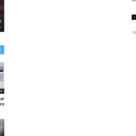
1
ב
ע
תר
ים,
חד