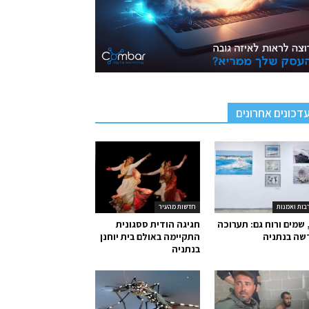
דכונים אחרונים
בות ואמנות
חדשות מהעיר
 שמים ורוח גם: תערוכה
חגיגה הודית ססגונית
שה בנתניה
התקיימה באולם בית יוחנן
בנתניה