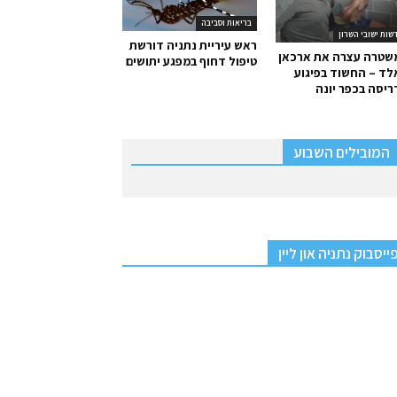
בריאות וסביבה
שות ישובי השרון
ראש עיריית נתניה דורשת
שטרה עצרה את ארכאן
טיפול דחוף במפגע יתושים
ד – החשוד בפיגוע
יסה בכפר יונה
המובילים השבוע
ייסבוק נתניה און ליין