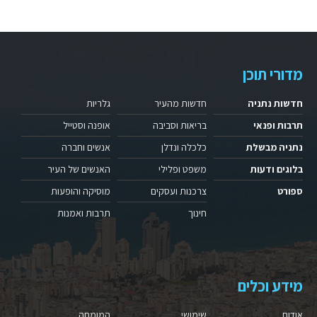
מדורי תוכן
חדשות נתניה
חדשות מהעיר
גלריות
תרבות ופנאי
בריאות וסביבה
אופנה וסטייל
נתניה מבשלת
כלכלה ונדלן
אנשים וחברה
בלוגים ודעות
משפט ופלילי
האנשים של העיר
ספורט
צרכנות ועסקים
מוסיקה והופעות
חינוך
תרבות ואמנות
מידע וכלים
אודות
שימושי
המומחה