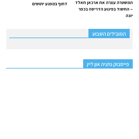
המשטרה עצרה את ארכאן חאלד
דחוף במפגע יתושים
– החשוד בפיגוע הדריסה בכפר
יונה
המובילים השבוע
פייסבוק נתניה און ליין