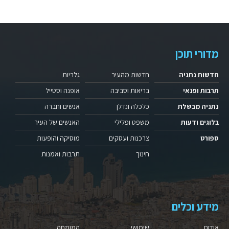
מדורי תוכן
חדשות נתניה
חדשות מהעיר
גלריות
תרבות ופנאי
בריאות וסביבה
אופנה וסטייל
נתניה מבשלת
כלכלה ונדלן
אנשים וחברה
בלוגים ודעות
משפט ופלילי
האנשים של העיר
ספורט
צרכנות ועסקים
מוסיקה והופעות
חינוך
תרבות ואמנות
מידע וכלים
אודות
שימושי
המומחה