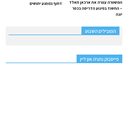
המשטרה עצרה את ארכאן חאלד
דחוף במפגע יתושים
– החשוד בפיגוע הדריסה בכפר
יונה
המובילים השבוע
פייסבוק נתניה און ליין