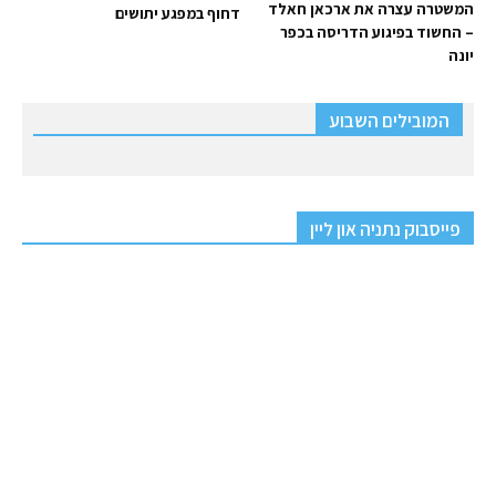
המשטרה עצרה את ארכאן חאלד
דחוף במפגע יתושים
– החשוד בפיגוע הדריסה בכפר
יונה
המובילים השבוע
פייסבוק נתניה און ליין