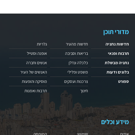
מדורי תוכן
חדשות נתניה
חדשות מהעיר
גלריות
תרבות ופנאי
בריאות וסביבה
אופנה וסטייל
נתניה מבשלת
כלכלה ונדלן
אנשים וחברה
בלוגים ודעות
משפט ופלילי
האנשים של העיר
ספורט
צרכנות ועסקים
מוסיקה והופעות
חינוך
תרבות ואמנות
מידע וכלים
אודות
שימושי
המומחה