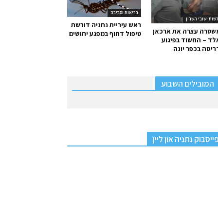
בריאות וסביבה
שות ישובי השרון
ראש עיריית נתניה דורשת
שטרה עצרה את ארכאן
טיפול דחוף במפגע יתושים
ד – החשוד בפיגוע
יסה בכפר יונה
המובילים השבוע
ייסבוק נתניה און ליין