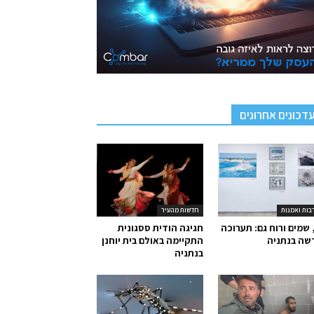
דכונים אחרונים
בות ואמנות
חדשות מהעיר
 שמים ורוח גם: תערוכה
חגיגה הודית ססגונית
שה בנתניה
התקיימה באולם בית יוחנן
בנתניה