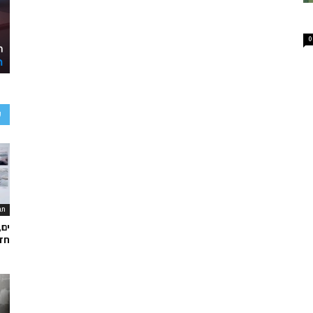
0
ע
תר
ים,
חד