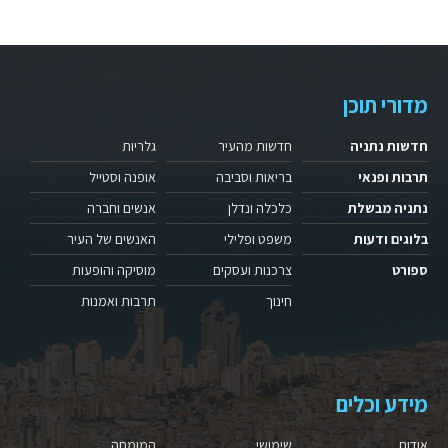
מדורי תוכן
חדשות נתניה
חדשות מהעיר
גלריות
תרבות ופנאי
בריאות וסביבה
אופנה וסטייל
נתניה מבשלת
כלכלה ונדלן
אנשים וחברה
בלוגים ודעות
משפט ופלילי
האנשים של העיר
ספורט
צרכנות ועסקים
מוסיקה והופעות
חינוך
תרבות ואמנות
מידע וכלים
אודות
שימושי
המומחה