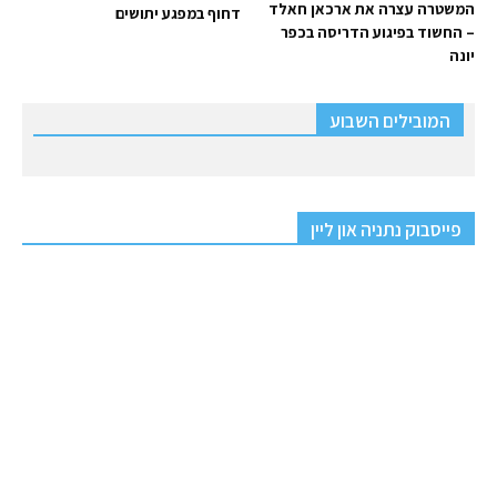
המשטרה עצרה את ארכאן חאלד
דחוף במפגע יתושים
– החשוד בפיגוע הדריסה בכפר
יונה
המובילים השבוע
פייסבוק נתניה און ליין