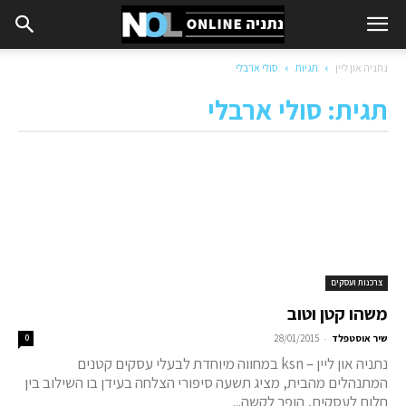
נתניה און ליין
תגיות
סולי ארבלי
תגית: סולי ארבלי
צרכנות ועסקים
משהו קטן וטוב
-
שיר אוסטפלד
28/01/2015
0
נתניה און ליין – ksn במחווה מיוחדת לבעלי עסקים קטנים
המתנהלים מהבית, מציג תשעה סיפורי הצלחה בעידן בו השילוב בין
חלום לעסקים, הופך לקשה...