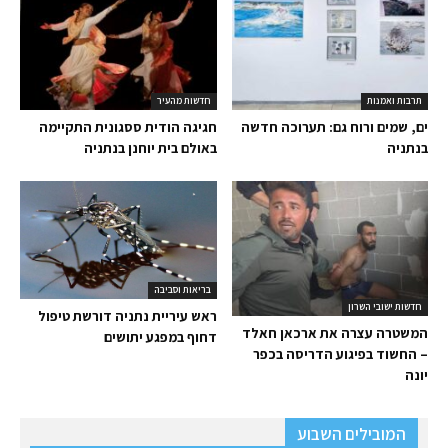
תרבות ואמנות
חדשות מהעיר
ים, שמים ורוח גם: תערוכה חדשה
חגיגה הודית ססגונית התקיימה
בנתניה
באולם בית יוחנן בנתניה
בריאות וסביבה
חדשות ישובי השרון
ראש עיריית נתניה דורשת טיפול
המשטרה עצרה את ארכאן חאלד
דחוף במפגע יתושים
– החשוד בפיגוע הדריסה בכפר
יונה
המובילים השבוע