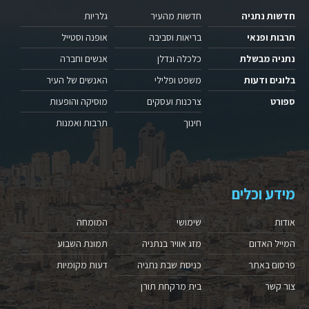
חדשות נתניה
חדשות מהעיר
גלריות
תרבות ופנאי
בריאות וסביבה
אופנה וסטייל
נתניה מבשלת
כלכלה ונדלן
אנשים וחברה
בלוגים ודעות
משפט ופלילי
האנשים של העיר
ספורט
צרכנות ועסקים
מוסיקה והופעות
חינוך
תרבות ואמנות
מידע וכלים
אודות
שימושי
המומחה
המייל האדום
מזג אוויר בנתניה
תמונת השבוע
פרסום באתר
כניסת שבת נתניה
דעות מקומיות
צור קשר
בית מרקחת תורן