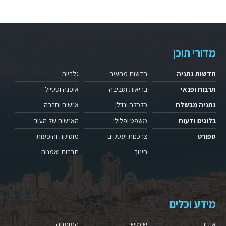
מדורי תוכן
חדשות נתניה
חדשות מהעיר
גלריות
תרבות ופנאי
בריאות וסביבה
אופנה וסטייל
נתניה מבשלת
כלכלה ונדלן
אנשים וחברה
בלוגים ודעות
משפט ופלילי
האנשים של העיר
ספורט
צרכנות ועסקים
מוסיקה והופעות
חינוך
תרבות ואמנות
מידע וכלים
אודות
שימושי
המומחה