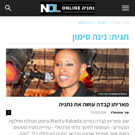
נתניה און ליין
תגיות
נינה סימון
תגית: נינה סימון
האנשים שעושים את העיר
מאריתו קבדה עושה את נתניה
-
שיר אוסטפלד
03/03/2016
1
שם: מאריתו קבדה בפייס: Maritu Kabada עיסוק: מנהלת מחלקת
הצעירים - העמותה לחינוך בלתי פורמאלי - עיריית נתניה סטטוס:
רווקה אזור מגורים: שכונת נורדאו, נתניה לא יכולה בלי: "קפה...