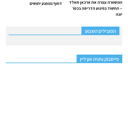
המשטרה עצרה את ארכאן חאלד
דחוף במפגע יתושים
– החשוד בפיגוע הדריסה בכפר
יונה
המובילים השבוע
פייסבוק נתניה און ליין