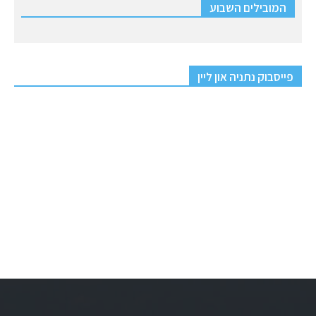
המובילים השבוע
פייסבוק נתניה און ליין