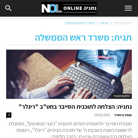
נתניה און ליין
תגיות
משרד ראש הממשלה
תגית: משרד ראש הממשלה
חדשות מהעיר
נתניה: הצלחה לתוכנית הסייבר בחט"ב "ריגלר"
-
אופירה חסיד
05/05/2016
0
תוכנית הסייבר הלאומית הטרום תיכונית "ניצני מגשימים", הפועלת
לראשונה השנה בשכבת ח' של חטיבת הביניים "ריגלר", רושמת
הצלחה רבה ומעוררת עניין רב בקרב תלמידי...