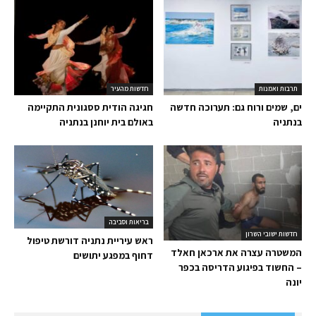
תרבות ואמנות
חדשות מהעיר
ים, שמים ורוח גם: תערוכה חדשה
חגיגה הודית ססגונית התקיימה
בנתניה
באולם בית יוחנן בנתניה
בריאות וסביבה
חדשות ישובי השרון
ראש עיריית נתניה דורשת טיפול
המשטרה עצרה את ארכאן חאלד
דחוף במפגע יתושים
– החשוד בפיגוע הדריסה בכפר
יונה