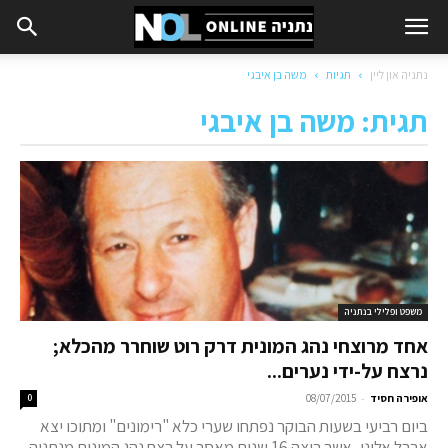
נתניה און ליין
תגיות
משה בן איבגי
תגית: משה בן איבגי
משפט ופלילי בנתניה
אחד מרוצחי נהג המונית דרק רוט שוחרר מהכלא;
נרצח על-ידי נערים...
-
אופירה חסיד
08/07/2015
0
ביום רביעי בשעות הבוקר נפתחו שערי כלא "רימונים" ומתוכו יצא
ארבל אלוני, אשר ריצה 16 שנות מאסר על רצח נהג המונית מנתניה,