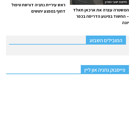
חדשות ישובי השרון
ראש עיריית נתניה דורשת טיפול
המשטרה עצרה את ארכאן חאלד
דחוף במפגע יתושים
– החשוד בפיגוע הדריסה בכפר
יונה
המובילים השבוע
פייסבוק נתניה און ליין