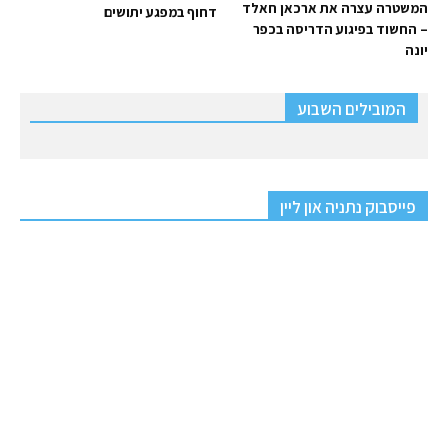
המשטרה עצרה את ארכאן חאלד
דחוף במפגע יתושים
– החשוד בפיגוע הדריסה בכפר
יונה
המובילים השבוע
פייסבוק נתניה און ליין