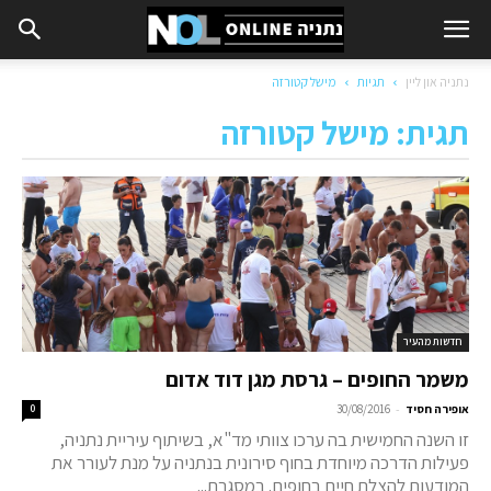
נתניה און ליין
תגיות
מישל קטורזה
תגית: מישל קטורזה
חדשות מהעיר
משמר החופים – גרסת מגן דוד אדום
-
אופירה חסיד
30/08/2016
0
זו השנה החמישית בה ערכו צוותי מד"א, בשיתוף עיריית נתניה,
פעילות הדרכה מיוחדת בחוף סירונית בנתניה על מנת לעורר את
המודעות להצלת חיים בחופים. במסגרת...