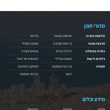
מדורי תוכן
חדשות נתניה
חדשות מהעיר
גלריות
תרבות ופנאי
בריאות וסביבה
אופנה וסטייל
נתניה מבשלת
כלכלה ונדלן
אנשים וחברה
בלוגים ודעות
משפט ופלילי
האנשים של העיר
ספורט
צרכנות ועסקים
מוסיקה והופעות
חינוך
תרבות ואמנות
מידע וכלים
אודות
שימושי
המומחה