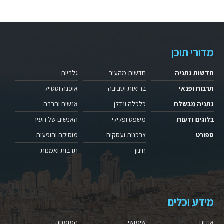
מדורי תוכן
חדשות נתניה
חדשות מהעיר
גלריות
תרבות ופנאי
בריאות וסביבה
אופנה וסטייל
נתניה מבשלת
כלכלה ונדלן
אנשים וחברה
בלוגים ודעות
משפט ופלילי
האנשים של העיר
ספורט
צרכנות ועסקים
מוסיקה והופעות
חינוך
תרבות ואמנות
מידע וכלים
אודות
שימושי
המומחה