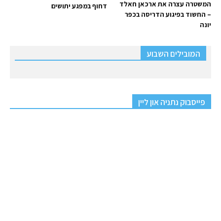
המשטרה עצרה את ארכאן חאלד
דחוף במפגע יתושים
– החשוד בפיגוע הדריסה בכפר
יונה
המובילים השבוע
פייסבוק נתניה און ליין