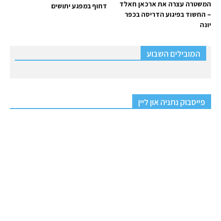
המשטרה עצרה את ארכאן חאלד
דחוף במפגע יתושים
– החשוד בפיגוע הדריסה בכפר
יונה
המובילים השבוע
פייסבוק נתניה און ליין