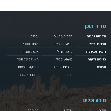
מדורי תוכן
חדשות נתניה
חדשות מהעיר
גלריות
תרבות ופנאי
בריאות וסביבה
אופנה וסטייל
נתניה מבשלת
כלכלה ונדלן
אנשים וחברה
בלוגים ודעות
משפט ופלילי
האנשים של העיר
ספורט
צרכנות ועסקים
מוסיקה והופעות
חינוך
תרבות ואמנות
מידע וכלים
אודות
שימושי
המומחה