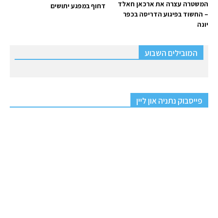
המשטרה עצרה את ארכאן חאלד
דחוף במפגע יתושים
– החשוד בפיגוע הדריסה בכפר
יונה
המובילים השבוע
פייסבוק נתניה און ליין