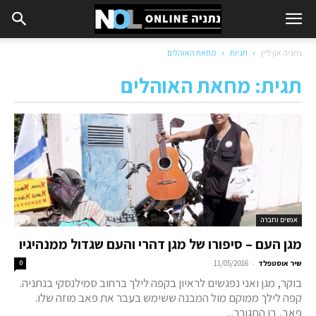
נתניה און ליין
תגיות
מחאת האוהלים
תגית: מחאת האוהלים
אנשים וחברה
מגן העם – סיפורו של מגן דהרי והעם שגדול ממנהיגיו
-
שיר אוסטפלד
11/05/2016
0
בוקר, מגן ואני נפגשים לראיון בקפה לילך ברחוב סמילנסקי בנתניה.
קפה לילך ממוקם מול המבנה ששימש בעבר את פאב מוזה שלו.
פאב, בו התגורר...