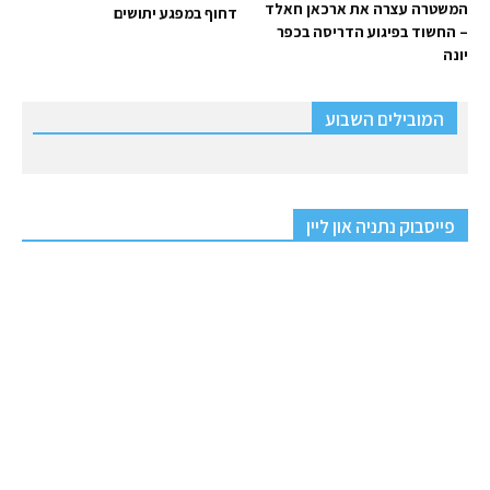
המשטרה עצרה את ארכאן חאלד
דחוף במפגע יתושים
– החשוד בפיגוע הדריסה בכפר
יונה
המובילים השבוע
פייסבוק נתניה און ליין