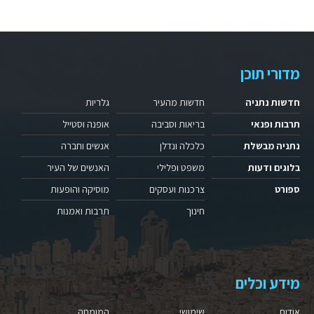
מדורי תוכן
חדשות נתניה
חדשות מהעיר
גלריות
תרבות ופנאי
בריאות וסביבה
אופנה וסטייל
נתניה מבשלת
כלכלה ונדלן
אנשים וחברה
בלוגים ודעות
משפט ופלילי
האנשים של העיר
ספורט
צרכנות ועסקים
מוסיקה והופעות
חינוך
תרבות ואמנות
מידע וכלים
אודות
שימושי
המומחה