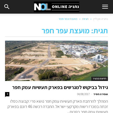
נתניה און ליין
תגיות
מועצת עפר חפר
תגית: מועצת עפר חפר
חדשות מהעיר
גידול בביקוש למגרשים בפארק תעשיות עמק חפר
-
אופירה חסיד
04/08/2017
0
המהלך להרחבת פארק תעשיות עמק חפר נושא פרי: קבוצת כסלו
זכתה במכרז רשות מקרקעי ישראל. החברה רכשה 46 דונם בפארק
תעשיות עמק חפר בסכום...