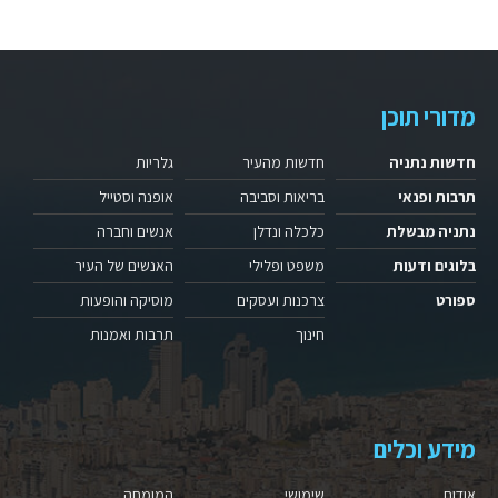
מדורי תוכן
חדשות נתניה
חדשות מהעיר
גלריות
תרבות ופנאי
בריאות וסביבה
אופנה וסטייל
נתניה מבשלת
כלכלה ונדלן
אנשים וחברה
בלוגים ודעות
משפט ופלילי
האנשים של העיר
ספורט
צרכנות ועסקים
מוסיקה והופעות
חינוך
תרבות ואמנות
מידע וכלים
אודות
שימושי
המומחה