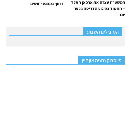
המשטרה עצרה את ארכאן חאלד
דחוף במפגע יתושים
– החשוד בפיגוע הדריסה בכפר
יונה
המובילים השבוע
פייסבוק נתניה און ליין