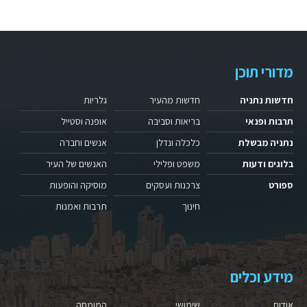
מדורי תוכן
חדשות נתניה
חדשות מהעיר
גלריות
תרבות ופנאי
בריאות וסביבה
אופנה וסטייל
נתניה מבשלת
כלכלה ונדלן
אנשים וחברה
בלוגים ודעות
משפט ופלילי
האנשים של העיר
ספורט
צרכנות ועסקים
מוסיקה והופעות
חינוך
תרבות ואמנות
מידע וכלים
אודות
שימושי
המומחה