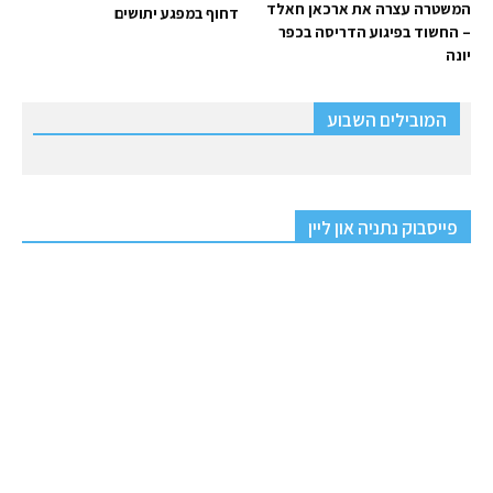
המשטרה עצרה את ארכאן חאלד
דחוף במפגע יתושים
– החשוד בפיגוע הדריסה בכפר
יונה
המובילים השבוע
פייסבוק נתניה און ליין