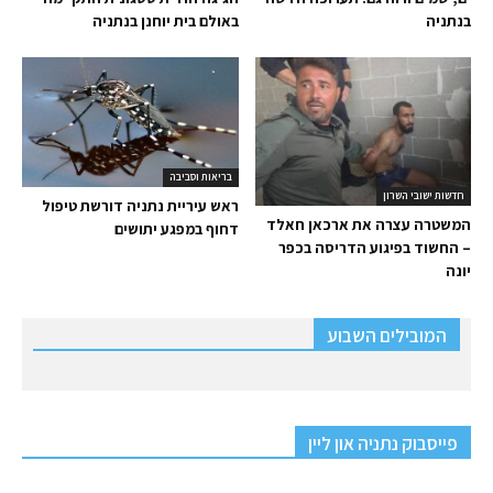
בנתניה
באולם בית יוחנן בנתניה
בריאות וסביבה
חדשות ישובי השרון
ראש עיריית נתניה דורשת טיפול
המשטרה עצרה את ארכאן חאלד
דחוף במפגע יתושים
– החשוד בפיגוע הדריסה בכפר
יונה
המובילים השבוע
פייסבוק נתניה און ליין