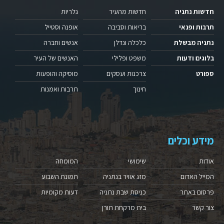
חדשות נתניה
חדשות מהעיר
גלריות
תרבות ופנאי
בריאות וסביבה
אופנה וסטייל
נתניה מבשלת
כלכלה ונדלן
אנשים וחברה
בלוגים ודעות
משפט ופלילי
האנשים של העיר
ספורט
צרכנות ועסקים
מוסיקה והופעות
חינוך
תרבות ואמנות
מידע וכלים
אודות
שימושי
המומחה
המייל האדום
מזג אוויר בנתניה
תמונת השבוע
פרסום באתר
כניסת שבת נתניה
דעות מקומיות
צור קשר
בית מרקחת תורן