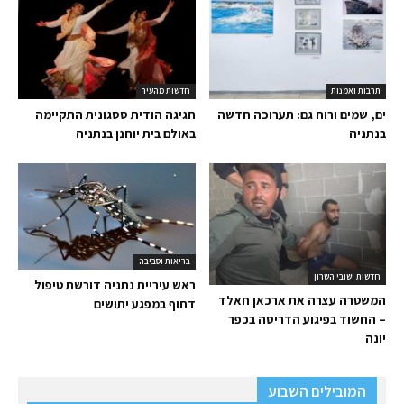
תרבות ואמנות
חדשות מהעיר
ים, שמים ורוח גם: תערוכה חדשה
חגיגה הודית ססגונית התקיימה
בנתניה
באולם בית יוחנן בנתניה
בריאות וסביבה
חדשות ישובי השרון
ראש עיריית נתניה דורשת טיפול
המשטרה עצרה את ארכאן חאלד
דחוף במפגע יתושים
– החשוד בפיגוע הדריסה בכפר
יונה
המובילים השבוע