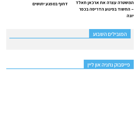
המשטרה עצרה את ארכאן חאלד
דחוף במפגע יתושים
– החשוד בפיגוע הדריסה בכפר
יונה
המובילים השבוע
פייסבוק נתניה און ליין