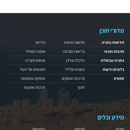
מדורי תוכן
חדשות נתניה
חדשות מהעיר
גלריות
תרבות ופנאי
בריאות וסביבה
אופנה וסטייל
נתניה מבשלת
כלכלה ונדלן
אנשים וחברה
בלוגים ודעות
משפט ופלילי
האנשים של העיר
ספורט
צרכנות ועסקים
מוסיקה והופעות
חינוך
תרבות ואמנות
מידע וכלים
אודות
שימושי
המומחה