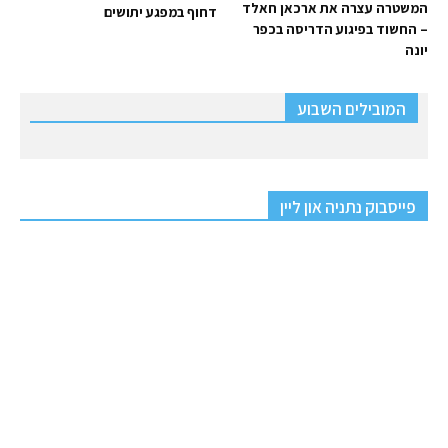
המשטרה עצרה את ארכאן חאלד
דחוף במפגע יתושים
– החשוד בפיגוע הדריסה בכפר
יונה
המובילים השבוע
פייסבוק נתניה און ליין