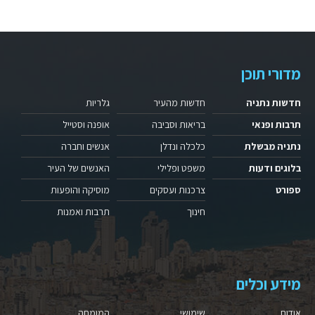
מדורי תוכן
חדשות נתניה
חדשות מהעיר
גלריות
תרבות ופנאי
בריאות וסביבה
אופנה וסטייל
נתניה מבשלת
כלכלה ונדלן
אנשים וחברה
בלוגים ודעות
משפט ופלילי
האנשים של העיר
ספורט
צרכנות ועסקים
מוסיקה והופעות
חינוך
תרבות ואמנות
מידע וכלים
אודות
שימושי
המומחה