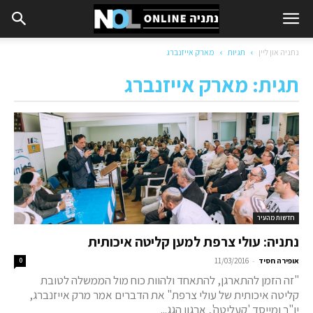
נתניה און ליין
תגיות
מארק אייזנברג
תגית: מארק אייזנברג
חדשות מהעיר
נתניה: עולי צרפת למען קליטה איכותית
-
אופירה חסיד
11/03/2016
0
"זה הזמן להתארגן, להתאחד ולהוות כוח מול הממשלה לטובת
קליטה איכותית של עולי צרפת" את הדברים אמר מרק אייזנברג,
יו"ר ומייסד 'קעליטה', ארגון הגג...