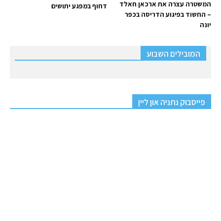
המשטרה עצרה את ארכאן חאלד
דחוף במפגע יתושים
– החשוד בפיגוע הדריסה בכפר
יונה
המובילים השבוע
פייסבוק נתניה און ליין