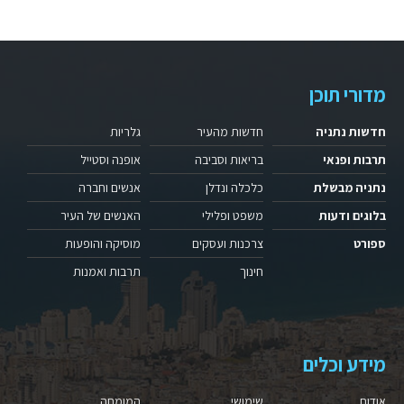
מדורי תוכן
חדשות נתניה
חדשות מהעיר
גלריות
תרבות ופנאי
בריאות וסביבה
אופנה וסטייל
נתניה מבשלת
כלכלה ונדלן
אנשים וחברה
בלוגים ודעות
משפט ופלילי
האנשים של העיר
ספורט
צרכנות ועסקים
מוסיקה והופעות
חינוך
תרבות ואמנות
מידע וכלים
אודות
שימושי
המומחה