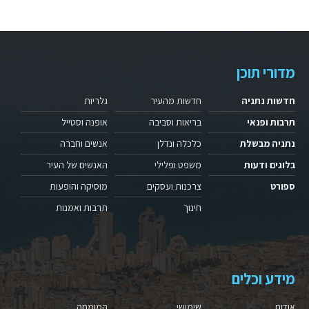
מדורי תוכן
חדשות נתניה
חדשות מהעיר
גלריות
תרבות ופנאי
בריאות וסביבה
אופנה וסטייל
נתניה מבשלת
כלכלה ונדלן
אנשים וחברה
בלוגים ודעות
משפט ופלילי
האנשים של העיר
ספורט
צרכנות ועסקים
מוסיקה והופעות
חינוך
תרבות ואמנות
מידע וכלים
אודות
שימושי
המומחה