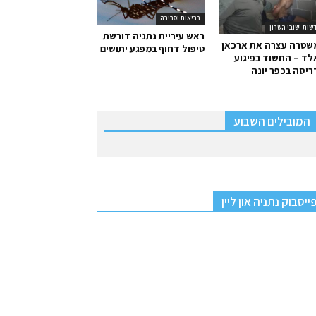
בריאות וסביבה
שות ישובי השרון
ראש עיריית נתניה דורשת
שטרה עצרה את ארכאן
טיפול דחוף במפגע יתושים
ד – החשוד בפיגוע
יסה בכפר יונה
המובילים השבוע
ייסבוק נתניה און ליין