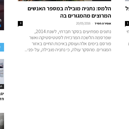
ל
הלמס: נתניה מובילה במספר האנשים
המרוצים מהמגורים בה
-
1
אופירה חסיד
20/05/2016
0
י
נתונים מפתיעים בסקר חברתי, לשנת 2014,
שפרסמה הלשכה המרכזית לסטטיסטיקה ואשר
פורסם בימים אלה ועוסק באיכות החיים באזור
ע
המגורים. מהסקר עולה, כי נתניה מובילה, על-פני...
תר
ים,
חד