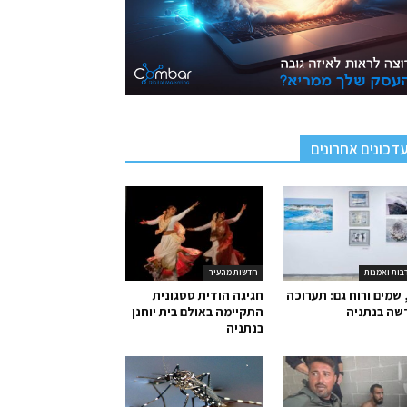
דכונים אחרונים
בות ואמנות
חדשות מהעיר
 שמים ורוח גם: תערוכה
חגיגה הודית ססגונית
שה בנתניה
התקיימה באולם בית יוחנן
בנתניה