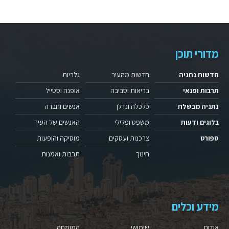
מדורי תוכן
חדשות נתניה
חדשות מהעיר
גלריות
תרבות ופנאי
בריאות וסביבה
אופנה וסטייל
נתניה מבשלת
כלכלה ונדלן
אנשים וחברה
בלוגים ודעות
משפט ופלילי
האנשים של העיר
ספורט
צרכנות ועסקים
מוסיקה והופעות
חינוך
תרבות ואמנות
מידע וכלים
אודות
שימושי
המומחה