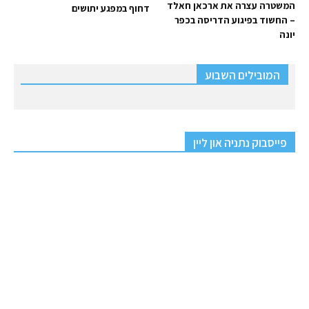
המשטרה עצרה את ארכאן חאלד
דחוף במפגע יתושים
– החשוד בפיגוע הדריסה בכפר
יונה
המובילים השבוע
פייסבוק נתניה און ליין