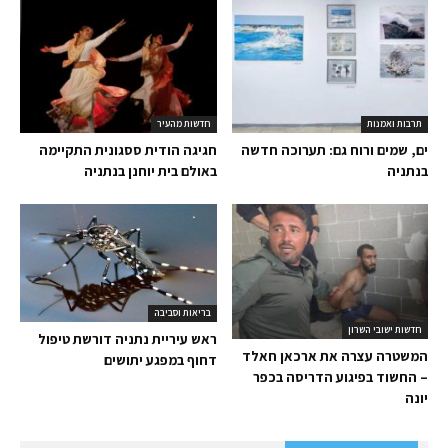
תרבות ואמנות
חדשות מהעיר
ים, שמים ורוח גם: תערוכה חדשה
חגיגה הודית ססגונית התקיימה
בנתניה
באולם בית יוחנן בנתניה
בריאות וסביבה
חדשות ישובי השרון
ראש עיריית נתניה דורשת טיפול
המשטרה עצרה את ארכאן חאלד
דחוף במפגע יתושים
– החשוד בפיגוע הדריסה בכפר
יונה