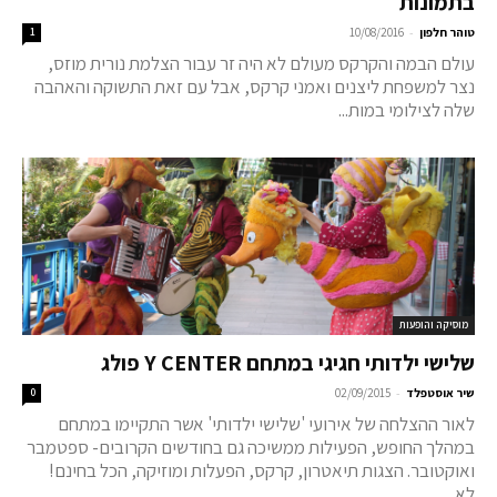
בתמונות
-
טוהר חלפון
10/08/2016
1
עולם הבמה והקרקס מעולם לא היה זר עבור הצלמת נורית מוזס,
נצר למשפחת ליצנים ואמני קרקס, אבל עם זאת התשוקה והאהבה
שלה לצילומי במות...
מוסיקה והופעות
שלישי ילדותי חגיגי במתחם Y CENTER פולג
-
שיר אוסטפלד
02/09/2015
0
לאור ההצלחה של אירועי 'שלישי ילדותי' אשר התקיימו במתחם
במהלך החופש, הפעילות ממשיכה גם בחודשים הקרובים- ספטמבר
ואוקטובר. הצגות תיאטרון, קרקס, הפעלות ומוזיקה, הכל בחינם!
לא...