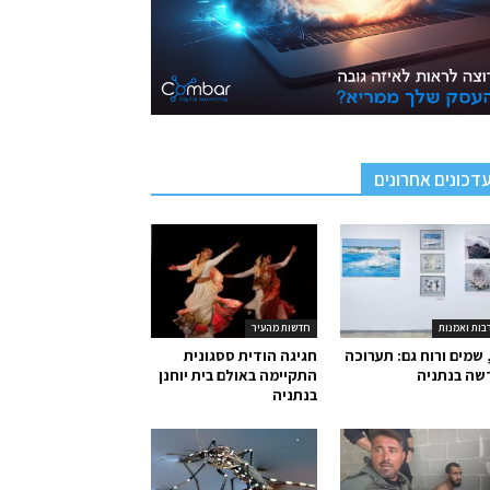
דכונים אחרונים
בות ואמנות
חדשות מהעיר
 שמים ורוח גם: תערוכה
חגיגה הודית ססגונית
שה בנתניה
התקיימה באולם בית יוחנן
בנתניה