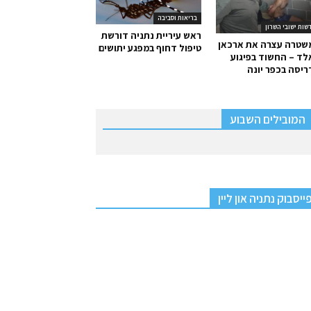
בריאות וסביבה
שות ישובי השרון
ראש עיריית נתניה דורשת
שטרה עצרה את ארכאן
טיפול דחוף במפגע יתושים
ד – החשוד בפיגוע
יסה בכפר יונה
המובילים השבוע
ייסבוק נתניה און ליין