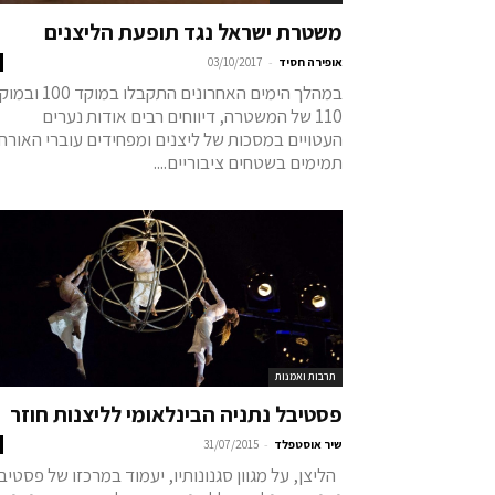
משטרת ישראל נגד תופעת הליצנים
-
אופירה חסיד
03/10/2017
במהלך הימים האחרונים התקבלו במוקד 0
110 של המשטרה, דיווחים רבים אודות נערים
העטויים במסכות של ליצנים ומפחידים עוברי האורח
תמימים בשטחים ציבוריים....
תרבות ואמנות
פסטיבל נתניה הבינלאומי לליצנות חוזר
-
שיר אוסטפלד
31/07/2015
הליצן, על מגוון סגנונותיו, יעמוד במרכזו של פסטיב