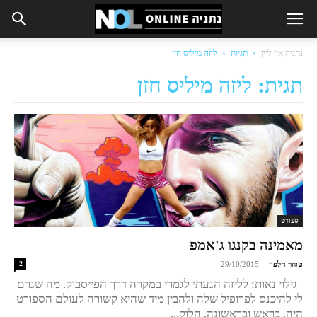
נתניה און ליין
תגיות
ליזה מיליס חזן
תגית: ליזה מיליס חזן
ספורט
מאמינה בקנגו ג'אמפ
-
טוהר חלפון
29/10/2015
2
גילוי נאות: לליזה הגעתי לגמרי במקרה דרך הפייסבוק. מה שגרם
לי להיכנס לפרופיל שלה ולהבין מיד שהיא קשורה לעולם הספורט
היה, בראש ובראשונה, הלוק...