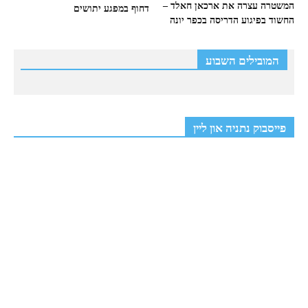
המשטרה עצרה את ארכאן חאלד –
דחוף במפגע יתושים
החשוד בפיגוע הדריסה בכפר יונה
המובילים השבוע
פייסבוק נתניה און ליין