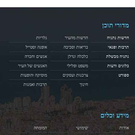
מדורי תוכן
חדשות נתניה
חדשות מהעיר
גלריות
תרבות ופנאי
בריאות וסביבה
אופנה וסטייל
נתניה מבשלת
כלכלה ונדלן
אנשים וחברה
בלוגים ודעות
משפט ופלילי
האנשים של העיר
ספורט
צרכנות ועסקים
מוסיקה והופעות
חינוך
תרבות ואמנות
מידע וכלים
אודות
שימושי
המומחה