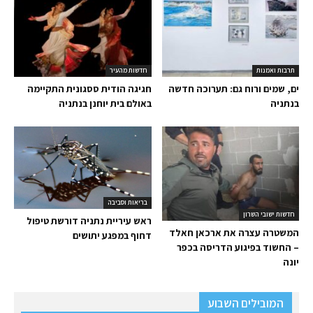
תרבות ואמנות
חדשות מהעיר
ים, שמים ורוח גם: תערוכה חדשה
חגיגה הודית ססגונית התקיימה
בנתניה
באולם בית יוחנן בנתניה
בריאות וסביבה
חדשות ישובי השרון
ראש עיריית נתניה דורשת טיפול
המשטרה עצרה את ארכאן חאלד
דחוף במפגע יתושים
– החשוד בפיגוע הדריסה בכפר
יונה
המובילים השבוע