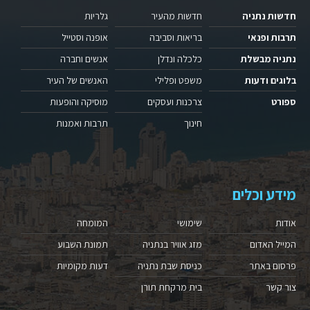
חדשות נתניה
חדשות מהעיר
גלריות
תרבות ופנאי
בריאות וסביבה
אופנה וסטייל
נתניה מבשלת
כלכלה ונדלן
אנשים וחברה
בלוגים ודעות
משפט ופלילי
האנשים של העיר
ספורט
צרכנות ועסקים
מוסיקה והופעות
חינוך
תרבות ואמנות
מידע וכלים
אודות
שימושי
המומחה
המייל האדום
מזג אוויר בנתניה
תמונת השבוע
פרסום באתר
כניסת שבת נתניה
דעות מקומיות
צור קשר
בית מרקחת תורן