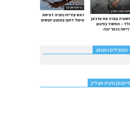
בריאות וסביבה
שות ישובי השרון
ראש עיריית נתניה דורשת
שטרה עצרה את ארכאן
טיפול דחוף במפגע יתושים
ד – החשוד בפיגוע
יסה בכפר יונה
המובילים השבוע
ייסבוק נתניה און ליין