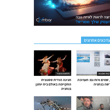
דכונים אחרונים
בות ואמנות
חדשות מהעיר
 שמים ורוח גם: תערוכה
חגיגה הודית ססגונית
שה בנתניה
התקיימה באולם בית יוחנן
בנתניה