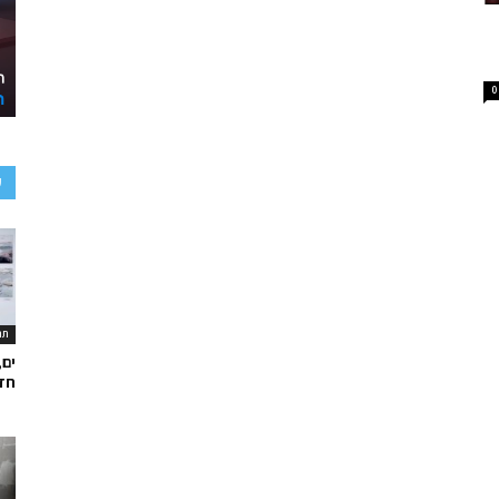
0
ע
תר
ים,
חד