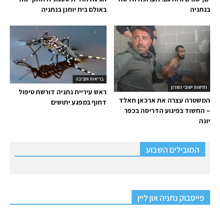
בנתניה
באולם בית יוחנן בנתניה
בריאות וסביבה
חדשות ישובי השרון
ראש עיריית נתניה דורשת טיפול
המשטרה עצרה את ארכאן חאלד
דחוף במפגע יתושים
– החשוד בפיגוע הדריסה בכפר
יונה
המובילים השבוע
פייסבוק נתניה און ליין