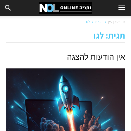
נתניה און ליין
תגיות
לגו
תגית: לגו
אין הודעות להצגה