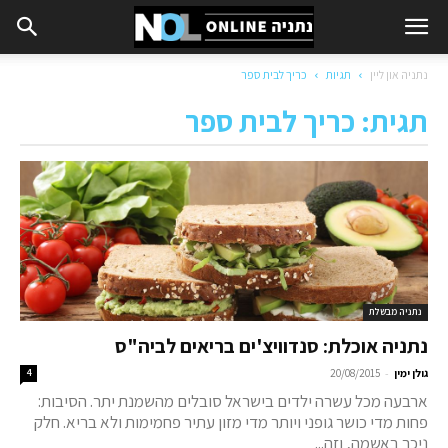
נתניה און ליין
תגיות
כריך לבית ספר
תגית: כריך לבית ספר
נתניה מבשלת
נתניה אוכלת: סנדוויצ'ים בריאים לביה"ס
-
גולן ימין
20/08/2015
4
ארבעה מכל עשרה ילדים בישראל סובלים מהשמנת יתר. הסיבות:
פחות מדי כושר גופני ויותר מדי מזון עתיר פחמימות ולא בריא. חלק
ניכר באשמה, וזה...