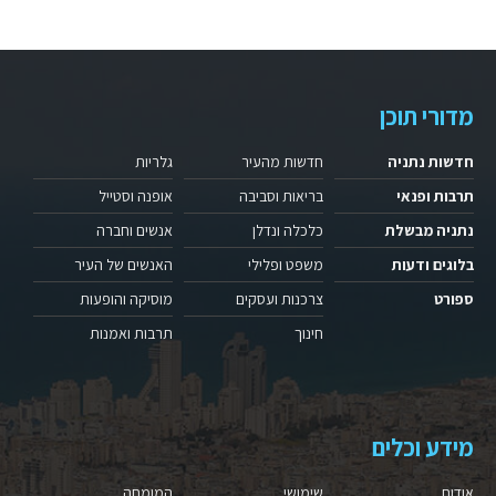
מדורי תוכן
חדשות נתניה
חדשות מהעיר
גלריות
תרבות ופנאי
בריאות וסביבה
אופנה וסטייל
נתניה מבשלת
כלכלה ונדלן
אנשים וחברה
בלוגים ודעות
משפט ופלילי
האנשים של העיר
ספורט
צרכנות ועסקים
מוסיקה והופעות
חינוך
תרבות ואמנות
מידע וכלים
אודות
שימושי
המומחה