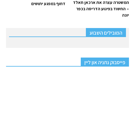
המשטרה עצרה את ארכאן חאלד
דחוף במפגע יתושים
– החשוד בפיגוע הדריסה בכפר
יונה
המובילים השבוע
פייסבוק נתניה און ליין