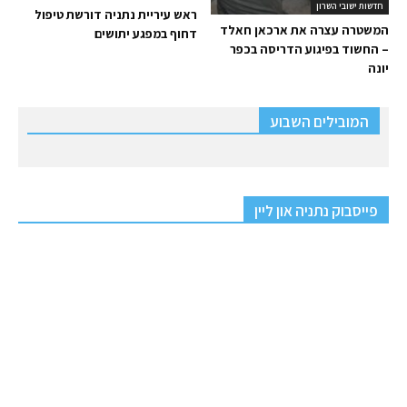
חדשות ישובי השרון
ראש עיריית נתניה דורשת טיפול
המשטרה עצרה את ארכאן חאלד
דחוף במפגע יתושים
– החשוד בפיגוע הדריסה בכפר
יונה
המובילים השבוע
פייסבוק נתניה און ליין