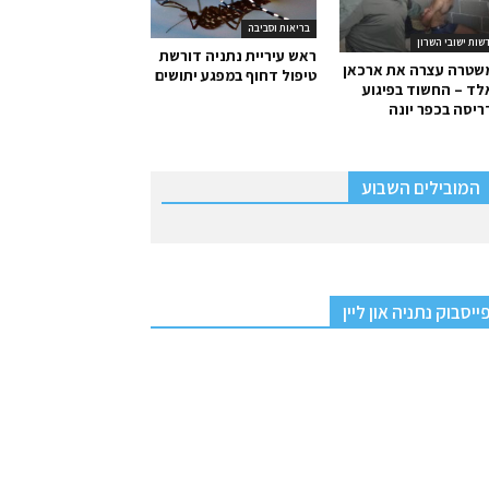
בריאות וסביבה
שות ישובי השרון
ראש עיריית נתניה דורשת
שטרה עצרה את ארכאן
טיפול דחוף במפגע יתושים
ד – החשוד בפיגוע
יסה בכפר יונה
המובילים השבוע
ייסבוק נתניה און ליין