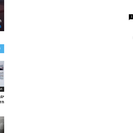
1
ע
תר
ים,
חד