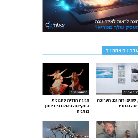
דכונים אחרונים
בות ואמנות
חדשות מהעיר
 שמים ורוח גם: תערוכה
חגיגה הודית ססגונית
שה בנתניה
התקיימה באולם בית יוחנן
בנתניה