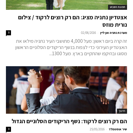
תמונת השבוע
אצטדיון נתניה מציג: הם רק רוצים לרקוד / צילום
נורית מוזס
-
מערכת נתניה און ליין
02/06/2016
0
זה קרה ביום ראשון: מעל 4,000 מתושבי העיר נתניה מילאו את
האצטדיון העירוני כדי לצפות בנשף הריקודים הסלוניים הראשון
מסוגו ובהיקפו שהתקיים בארץ. מעל 1300...
חינוך
הם רק רוצים לרקוד: נשף הריקודים הסלוניים הגדול
-
שיר אוסטפלד
25/05/2016
0