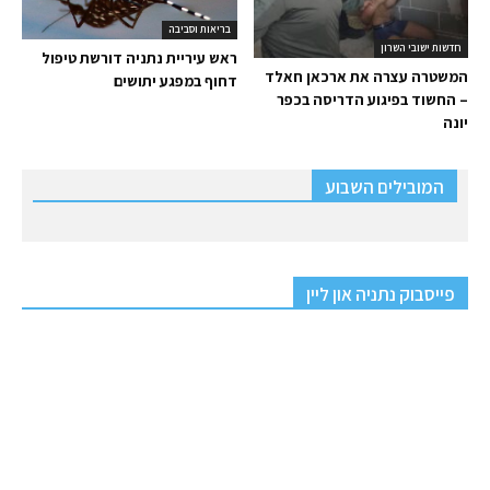
בריאות וסביבה
חדשות ישובי השרון
ראש עיריית נתניה דורשת טיפול
המשטרה עצרה את ארכאן חאלד
דחוף במפגע יתושים
– החשוד בפיגוע הדריסה בכפר
יונה
המובילים השבוע
פייסבוק נתניה און ליין