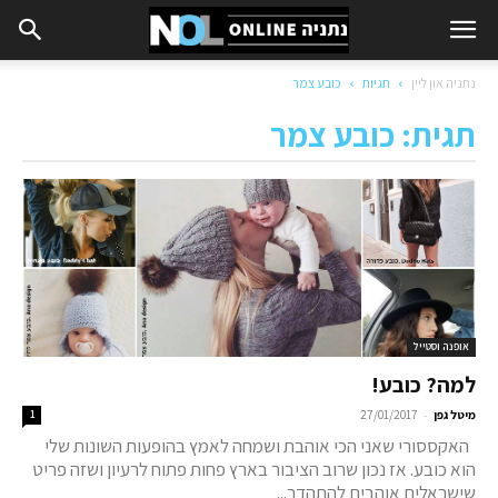
נתניה און ליין
תגיות
כובע צמר
תגית: כובע צמר
אופנה וסטייל
למה? כובע!
-
מיטל גפן
27/01/2017
1
האקססורי שאני הכי אוהבת ושמחה לאמץ בהופעות השונות שלי
הוא כובע. אז נכון שרוב הציבור בארץ פחות פתוח לרעיון ושזה פריט
שישראלים אוהבים להתהדר...