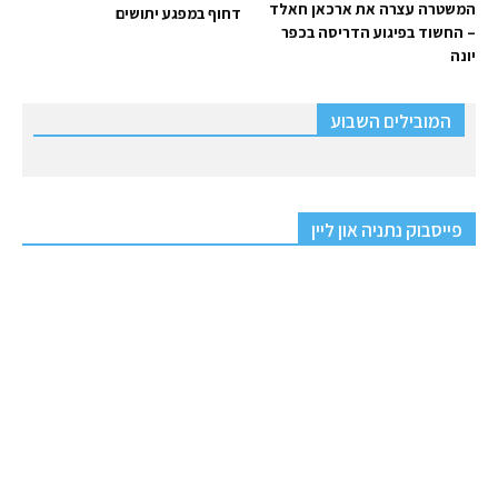
המשטרה עצרה את ארכאן חאלד
דחוף במפגע יתושים
– החשוד בפיגוע הדריסה בכפר
יונה
המובילים השבוע
פייסבוק נתניה און ליין