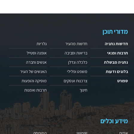
מדורי תוכן
חדשות נתניה
חדשות מהעיר
גלריות
תרבות ופנאי
בריאות וסביבה
אופנה וסטייל
נתניה מבשלת
כלכלה ונדלן
אנשים וחברה
בלוגים ודעות
משפט ופלילי
האנשים של העיר
ספורט
צרכנות ועסקים
מוסיקה והופעות
חינוך
תרבות ואמנות
מידע וכלים
אודות
שימושי
המומחה