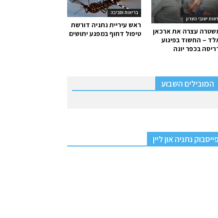
בריאות וסביבה
שות ישובי השרון
ראש עיריית נתניה דורשת
שטרה עצרה את ארכאן
טיפול דחוף במפגע יתושים
ד – החשוד בפיגוע
יסה בכפר יונה
המובילים השבוע
ייסבוק נתניה און ליין