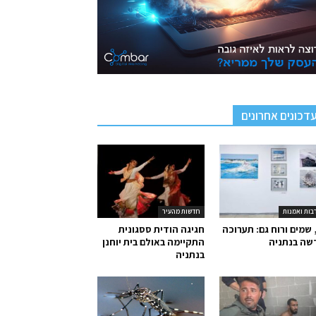
דכונים אחרונים
בות ואמנות
חדשות מהעיר
 שמים ורוח גם: תערוכה
חגיגה הודית ססגונית
שה בנתניה
התקיימה באולם בית יוחנן
בנתניה