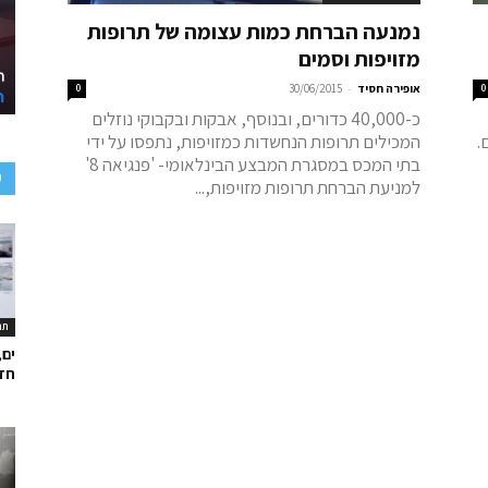
נמנעה הברחת כמות עצומה של תרופות
מזויפות וסמים
-
0
אופירה חסיד
30/06/2015
0
כ-40,000 כדורים, ובנוסף, אבקות ובקבוקי נוזלים
.
המכילים תרופות הנחשדות כמזויפות, נתפסו על ידי
בתי המכס במסגרת המבצע הבינלאומי- 'פנגיאה 8'
ע
למניעת הברחת תרופות מזויפות,...
תר
ים,
חד