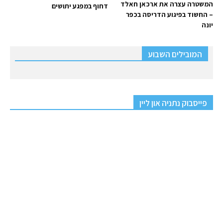
המשטרה עצרה את ארכאן חאלד
דחוף במפגע יתושים
– החשוד בפיגוע הדריסה בכפר
יונה
המובילים השבוע
פייסבוק נתניה און ליין