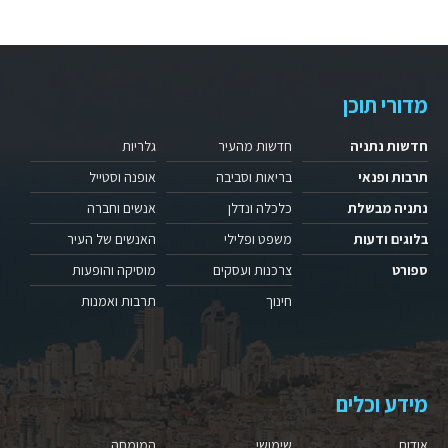
מדורי תוכן
חדשות נתניה
חדשות מהעיר
גלריות
תרבות ופנאי
בריאות וסביבה
אופנה וסטייל
נתניה מבשלת
כלכלה ונדלן
אנשים וחברה
בלוגים ודעות
משפט ופלילי
האנשים של העיר
ספורט
צרכנות ועסקים
מוסיקה והופעות
חינוך
תרבות ואמנות
מידע וכלים
אודות
שימושי
המומחה