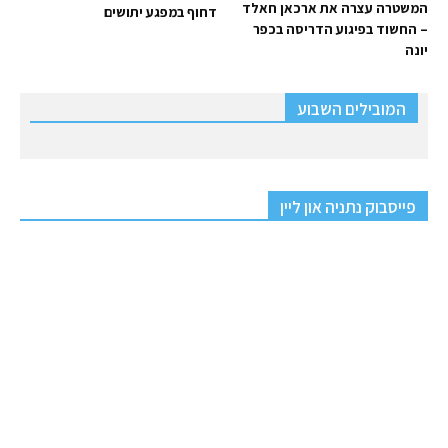
המשטרה עצרה את ארכאן חאלד
דחוף במפגע יתושים
– החשוד בפיגוע הדריסה בכפר
יונה
המובילים השבוע
פייסבוק נתניה און ליין