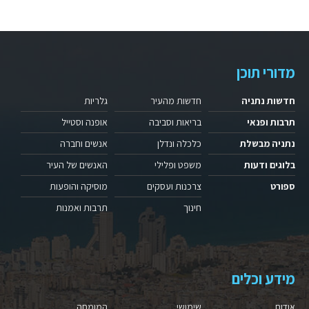
מדורי תוכן
חדשות נתניה
חדשות מהעיר
גלריות
תרבות ופנאי
בריאות וסביבה
אופנה וסטייל
נתניה מבשלת
כלכלה ונדלן
אנשים וחברה
בלוגים ודעות
משפט ופלילי
האנשים של העיר
ספורט
צרכנות ועסקים
מוסיקה והופעות
חינוך
תרבות ואמנות
מידע וכלים
אודות
שימושי
המומחה