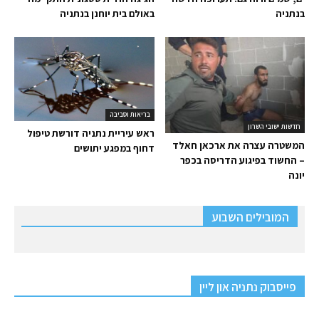
בנתניה
באולם בית יוחנן בנתניה
בריאות וסביבה
חדשות ישובי השרון
ראש עיריית נתניה דורשת טיפול
המשטרה עצרה את ארכאן חאלד
דחוף במפגע יתושים
– החשוד בפיגוע הדריסה בכפר
יונה
המובילים השבוע
פייסבוק נתניה און ליין