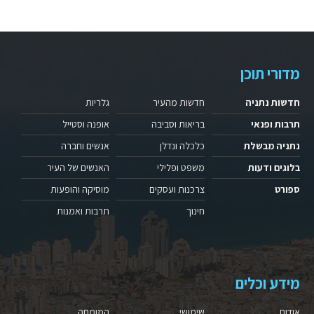
מדורי תוכן
חדשות נתניה
חדשות מהעיר
גלריות
תרבות ופנאי
בריאות וסביבה
אופנה וסטייל
נתניה מבשלת
כלכלה ונדלן
אנשים וחברה
בלוגים ודעות
משפט ופלילי
האנשים של העיר
ספורט
צרכנות ועסקים
מוסיקה והופעות
חינוך
תרבות ואמנות
מידע וכלים
אודות
שימושי
המומחה