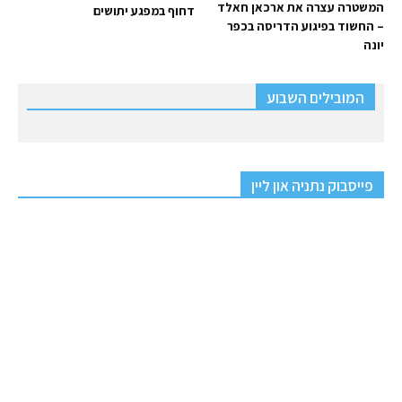
המשטרה עצרה את ארכאן חאלד
דחוף במפגע יתושים
– החשוד בפיגוע הדריסה בכפר
יונה
המובילים השבוע
פייסבוק נתניה און ליין